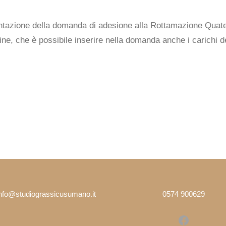
tazione della domanda di adesione alla Rottamazione Quater c
fine, che è possibile inserire nella domanda anche i carichi d
info@studiograssicusumano.it
0574 900629
Faceboo