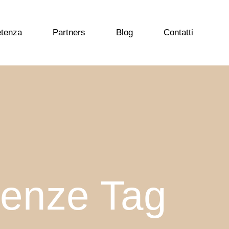
etenza
Partners
Blog
Contatti
enze Tag