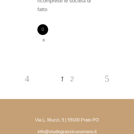
ricomprese le società di
fatto
0
1
2
Via L. Muzzi, 9 | 59100 Prato PO
info@studiograssicusumano.it