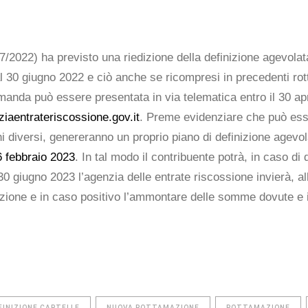
2022) ha previsto una riedizione della definizione agevolata de
al 30 giugno 2022 e ciò anche se ricompresi in precedenti ro
nda può essere presentata in via telematica entro il 30 apri
iaentrateriscossione.gov.it
. Preme evidenziare che può ess
i diversi, genereranno un proprio piano di definizione agev
 febbraio 2023
. In tal modo il contribuente potrà, in caso di d
 30 giugno 2023 l’agenzia delle entrate riscossione invierà, a
inizione e in caso positivo l’ammontare delle somme dovute e i
FINIZIONE CARTELLE
NUOVA ROTTAMAZIONE
ROTTAMAZIONE