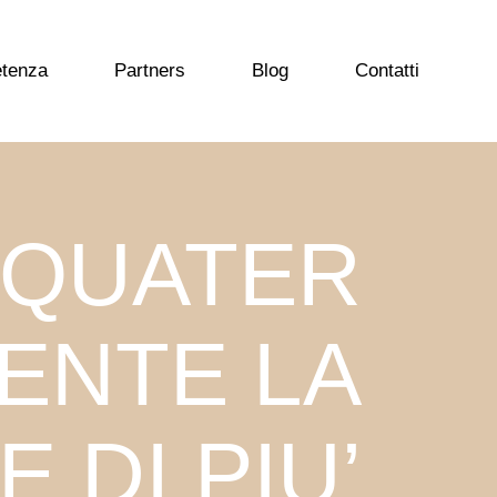
etenza
Partners
Blog
Contatti
 QUATER
ENTE LA
 DI PIU’