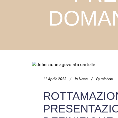
DOMAN
11 Aprile 2023
In
News
By
michela
ROTTAMAZIO
PRESENTAZIO