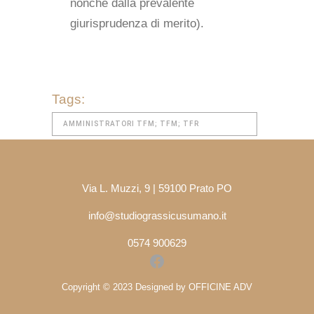
nonché dalla prevalente
giurisprudenza di merito).
Tags:
AMMINISTRATORI TFM; TFM; TFR
AMMINISTRATORI; TRATTAMENTO DI FINE
MANDATO; AMMINISTRATORI DIMISSIONI;
Via L. Muzzi, 9 | 59100 Prato PO
ACCANTONAMENTO AMMINISTRATORI
info@studiograssicusumano.it
0574 900629
Facebook
Copyright © 2023 Designed by OFFICINE ADV