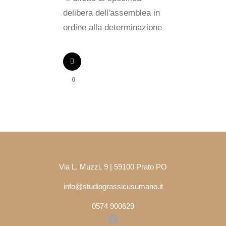
delibera dell'assemblea in
ordine alla determinazione
0
Via L. Muzzi, 9 | 59100 Prato PO
info@studiograssicusumano.it
0574 900629
Facebook