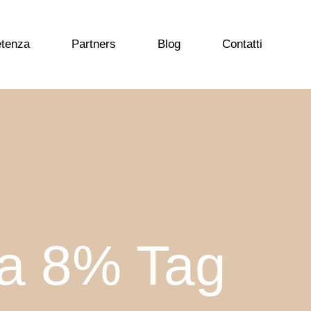
etenza
Partners
Blog
Contatti
va 8% Tag