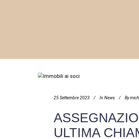
25 Settembre 2023
In
News
By
mich
ASSEGNAZION
ULTIMA CHIA